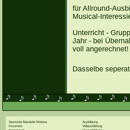
für Allround-Ausb
Musical-Interessi
Unterricht - Grup
Jahr - bei Überna
voll angerechnet!
Dasselbe seperat
Startseite
Mandolin Motions
Ausbildung
Dozenten
Vollausbildung
Impressum
Vorausbildung