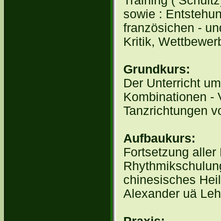
Training ( Schul
sowie : Entstehun
französichen - u
Kritik, Wettbewer
Grundkurs:
Der Unterricht u
Kombinationen - V
Tanzrichtungen v
Aufbaukurs:
Fortsetzung aller
Rhythmikschulung
chinesisches Heil
Alexander uä Leh