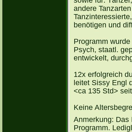
sowie für: Tänzer
andere Tanzarten 
Tanzinteressierte
benötigen und dif
Programm wurde 1
Psych, staatl. ge
entwickelt, durch
12x erfolgreich du
leitet Sissy Engl
<ca 135 Std> sei
Keine Altersbegr
Anmerkung: Das 
Programm. Ledigl