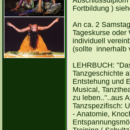
Abschlussdiplom 
Fortbildung ) si
An ca. 2 Samsta
Tageskurse oder 
individuell verein
(sollte innerhal
LEHRBUCH: "Das 
Tanzgeschichte ab
Entstehung und E
Musical, Tanzthea
zu leben.."..aus 
Tanzspezifisch: U
- Anatomie, Knoc
Entspannungsmögl