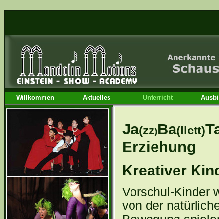
Willkommen
Aktuelles
Unterricht
Ausbi
Ja
Ba
T
(zz
(llett)
)
Erz
Kreativer Kin
Vorschul-Kinder 
von der natürlich