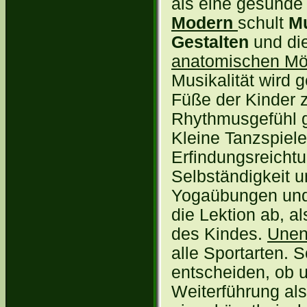
als eine gesunde
Modern
schult
Mu
Gestalten
und di
anatomischen Mög
Musikalität wird 
Füße der Kinder z
Rhythmusgefühl g
Kleine Tanzspiele
Erfindungsreichtu
Selbständigkeit u
Yogaübungen und 
die Lektion ab, a
des Kindes.
Unen
alle Sportarten. 
entscheiden, ob u
Weiterführung al