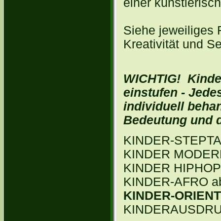
einer künstlerisc
Siehe jeweiliges 
Kreativität und Se
WICHTIG! Kinder
einstufen - Jede
individuell beha
Bedeutung und d
KINDER-STEPTANZ
KINDER MODERN-
KINDER HIPHOP 
KINDER-AFRO ab c
KINDER-ORIENT 
KINDERAUSDRUC